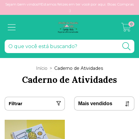
Sejam bem vindos!!!Estamos felizes em ter você por aqui. Boas Compras
:)
0
Início
>
Caderno de Atividades
Caderno de Atividades
Filtrar