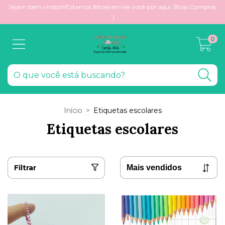
Sejam bem vindos!!!Estamos felizes em ter você por aqui. Boas Compras
:)
0
Início
>
Etiquetas escolares
Etiquetas escolares
Filtrar