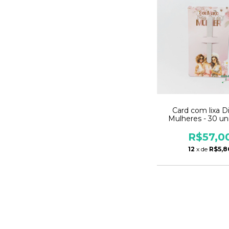
Card com lixa D
Mulheres - 30 un
R$57,0
12
x de
R$5,8