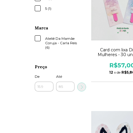
5 (1)
Marca
Ateliê Da Mamãe
Coruja - Carla Reis
(6)
Card com lixa D
Mulheres - 30 un
R$57,0
Preço
12
x de
R$5,8
De
Até