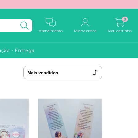
0
Atendimento
Minha conta
Meu carrinho
ução - Entrega