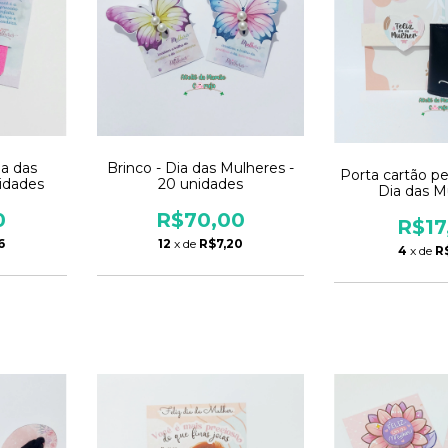
ia das
Brinco - Dia das Mulheres -
Porta cartão pe
idades
20 unidades
Dia das M
0
R$70,00
R$17
6
12
x de
R$7,20
4
x de
R