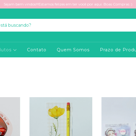
Sejam bem vindos!!!Estamos felizes em ter você por aqui. Boas Compras :)
dutos
Contato
Quem Somos
Prazo de Prod