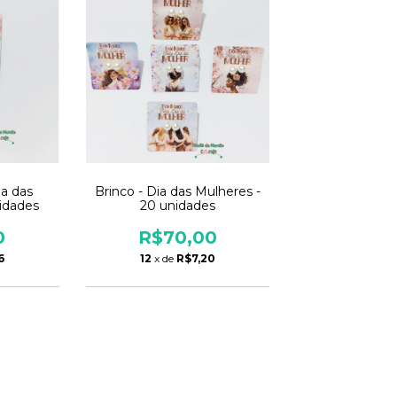
ia das
Brinco - Dia das Mulheres -
idades
20 unidades
0
R$70,00
6
12
x de
R$7,20