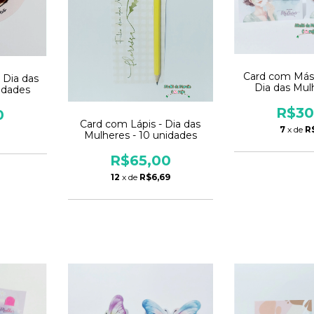
Card com Másc
 Dia das
Dia das Mul
idades
unida
R$30
0
Card com Lápis - Dia das
7
x de
R
1
Mulheres - 10 unidades
R$65,00
12
x de
R$6,69