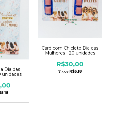
Card com Chiclete Dia das
Mulheres - 20 unidades
R$30,00
a Dia das
7
x de
R$5,18
0 unidades
,00
$5,18