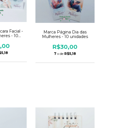
ara Facial -
Marca Página Dia das
heres - 10
Mulheres - 10 unidades
des
,00
R$30,00
$5,18
7
x de
R$5,18