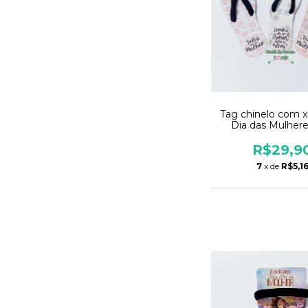
Tag chinelo com x
Dia das Mulhere
unidades -
R$29,9
7
x de
R$5,1