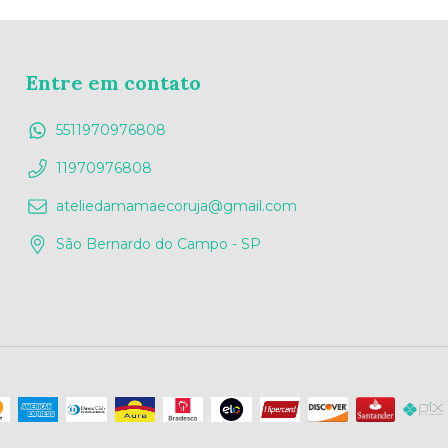
Entre em contato
5511970976808
11970976808
ateliedamamaecoruja@gmail.com
São Bernardo do Campo - SP