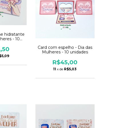
e hidratante
lheres - 10
des
Card com espelho - Dia das
,50
Mulheres - 10 unidades
$5,09
R$45,00
11
x de
R$5,03