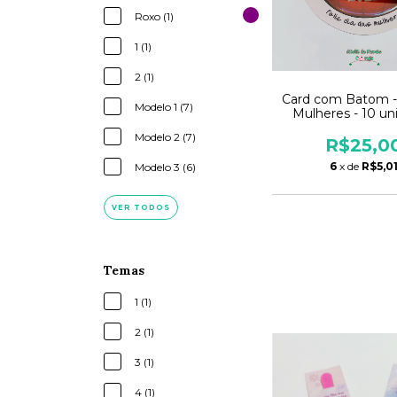
Roxo (1)
1 (1)
2 (1)
Card com Batom -
Modelo 1 (7)
Mulheres - 10 un
Modelo 2 (7)
R$25,0
6
x de
R$5,0
Modelo 3 (6)
VER TODOS
Temas
1 (1)
2 (1)
3 (1)
4 (1)