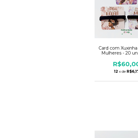
Card com Xuxinha
Mulheres - 20 un
R$60,0
12
x de
R$6,1