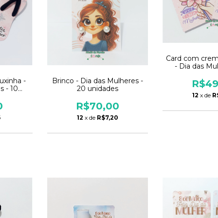
Card com crem
- Dia das Mu
unida
uxinha -
Brinco - Dia das Mulheres -
R$49
s - 10
20 unidades
12
x de
R
0
R$70,00
6
12
x de
R$7,20