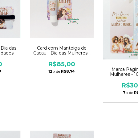
 Dia das
Card com Manteiga de
idades
Cacau - Dia das Mulheres -
10 unidades
0
R$85,00
Marca Págin
7
12
x de
R$8,74
Mulheres - 1
R$30
7
x de
R