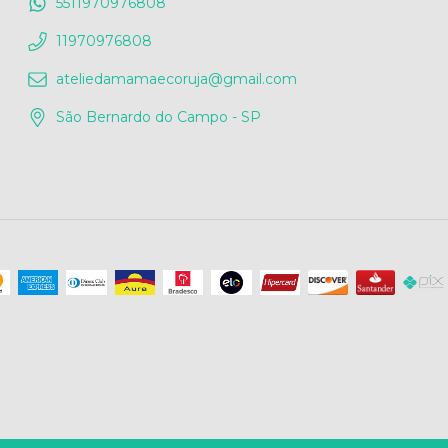
5511970976808
11970976808
ateliedamamaecoruja@gmail.com
São Bernardo do Campo - SP