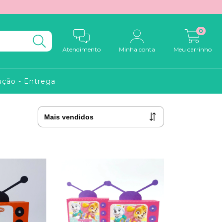
0
Atendimento
Minha conta
Meu carrinho
ução - Entrega