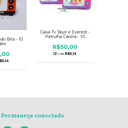
Caixa Tv Skye e Everest -
Patrulha Canina - 10
do Bita - 10
unidades
des
R$50,00
,00
12
x de
R$5,14
$5,14
Permaneça conectado