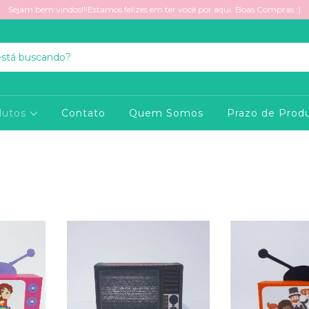
Sejam bem vindos!!!Estamos felizes em ter você por aqui. Boas Compras :)
dutos
Contato
Quem Somos
Prazo de Prod