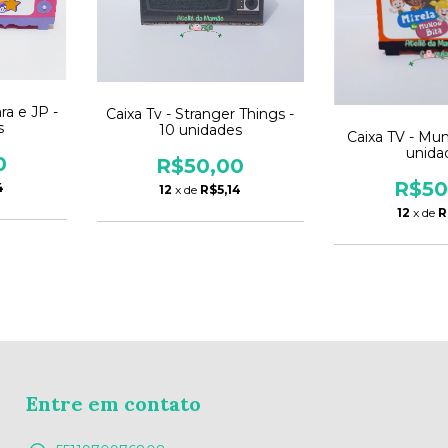
ra e JP -
Caixa Tv - Stranger Things -
s
10 unidades
Caixa TV - Mun
unida
0
R$50,00
R$50
4
12
x de
R$5,14
12
x de
R
Entre em contato