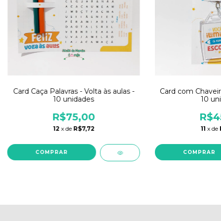
Card Caça Palavras - Volta às aulas -
Card com Chaveiro 
10 unidades
10 un
R$75,00
R$4
12
x de
R$7,72
11
x de
COMPRAR