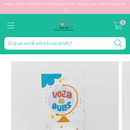
Sejam bem vindos!!!Estamos felizes em ter você por aqui. Boas Compras
:)
0