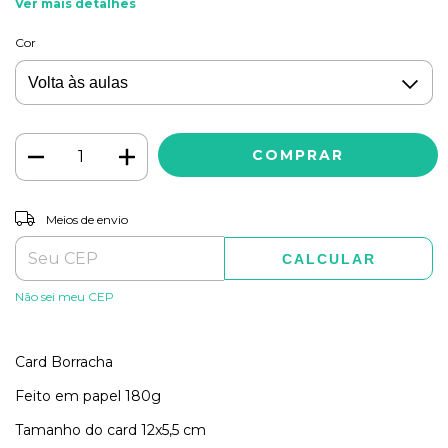
Ver mais detalhes
Cor
ALTERAR CEP
Entregas para o CEP:
Meios de envio
CALCULAR
Não sei meu CEP
Card Borracha
Feito em papel 180g
Tamanho do card 12x5,5 cm